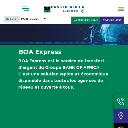
Skip
to
main
JE SUIS :
PARTICULIER
MA BANQUE EN LIGNE
DEVENIR CLIENT
content
BOA Express
BOA Express est le service de transfert
d’argent du Groupe BANK OF AFRICA.
C’est une solution rapide et économique,
disponible dans toutes les agences du
réseau et ouverte à tous.